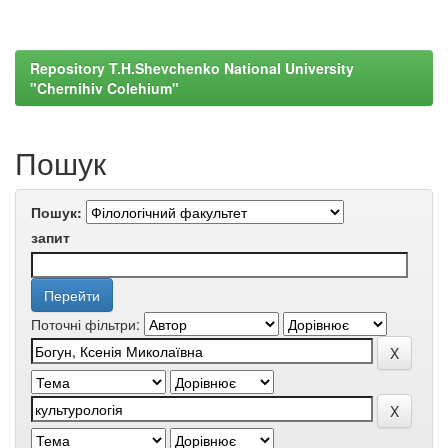
Repository T.H.Shevchenko National University
"Chernihiv Colehium"
Пошук
Пошук:
запит
Поточні фільтри: