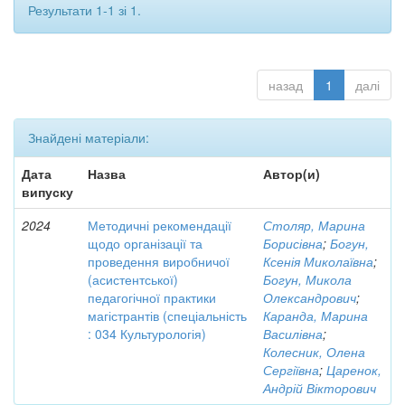
Результати 1-1 зі 1.
назад
1
далі
Знайдені матеріали:
Дата
Назва
Автор(и)
випуску
2024
Методичні рекомендації
Столяр, Марина
щодо організації та
Борисівна
;
Богун,
проведення виробничої
Ксенія Миколаївна
;
(асистентської)
Богун, Микола
педагогічної практики
Олександрович
;
магістрантів (спеціальність
Каранда, Марина
: 034 Культурологія)
Василівна
;
Колесник, Олена
Сергіївна
;
Царенок,
Андрій Вікторович