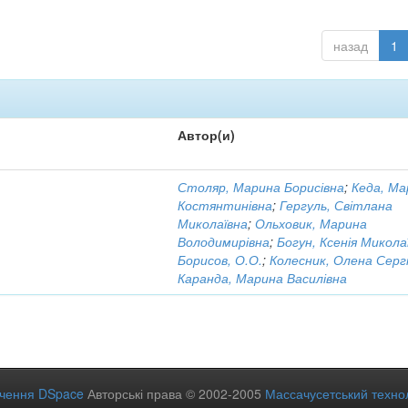
назад
1
Автор(и)
Столяр, Марина Борисівна
;
Кеда, Ма
Костянтинівна
;
Гергуль, Світлана
Миколаївна
;
Ольховик, Марина
Володимирівна
;
Богун, Ксенія Микола
Борисов, О.О.
;
Колесник, Олена Сергі
Каранда, Марина Василівна
ечення DSpace
Авторські права © 2002-2005
Массачусетський технол