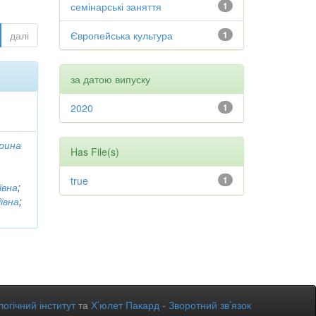
семінарські заняття
1
далі
Європейська культура
1
за датою випуску
2020
1
рина
Has File(s)
true
1
ївна
;
ївна
;
огічний інститут
та
Х’юлет Пакард
-
Зворотний зв’язок