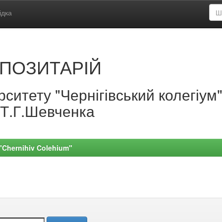
ідка
ПОЗИТАРІЙ
ситету "Чернігівський колегіум
.Т.Г.Шевченка
 "Chernihiv Colehium"