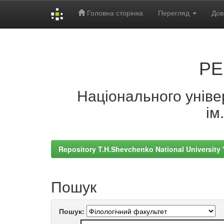
Головна сторінка
Перегляд
Дов
Skip
navigation
РЕ
Національного універ
ім
Repository T.H.Shevchenko National University
Пошук
Пошук: