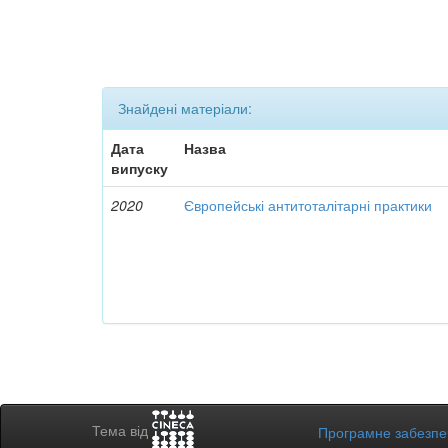
Знайдені матеріали:
Дата
Назва
випуску
2020
Європейські антитоталітарні практики
Тема від
Програмне забезп