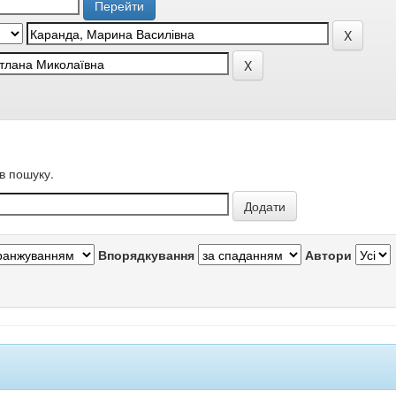
в пошуку.
Впорядкування
Автори