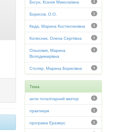
Богун, Ксенія Миколаївна
1
Борисов, О.О.
1
Кеда, Марина Костянтинівна
1
Колесник, Олена Сергіївна
1
Ольховик, Марина
1
Володимирівна
Столяр, Марина Борисівна
1
Тема
анти-тоталітарний вектор
1
практикум
1
програма Еразмус
1