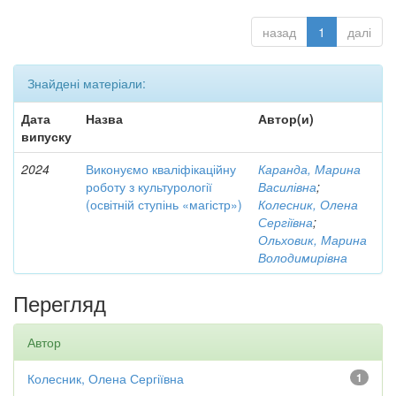
назад
1
далі
Знайдені матеріали:
Дата
Назва
Автор(и)
випуску
2024
Виконуємо кваліфікаційну
Каранда, Марина
роботу з культурології
Василівна
;
(освітній ступінь «магістр»)
Колесник, Олена
Сергіївна
;
Ольховик, Марина
Володимирівна
Перегляд
Автор
Колесник, Олена Сергіївна
1