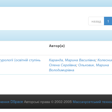
назад
1
Автор(и)
рології (освітній ступінь
Каранда, Марина Василівна
;
Колесни
Олена Сергіївна
;
Ольховик, Марина
Володимирівна
ечення DSpace
Авторські права © 2002-2005
Массачусетський технол