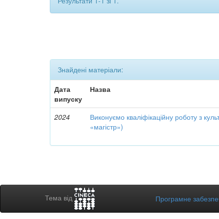
Результати 1-1 зі 1.
Знайдені матеріали:
Дата
Назва
випуску
2024
Виконуємо кваліфікаційну роботу з культу
«магістр»)
Тема від
Програмне забезп