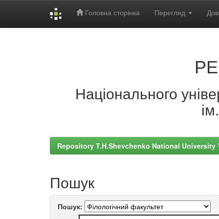
Головна сторінка
Перегляд
Дов
Skip
navigation
РЕ
Національного універ
ім
Repository T.H.Shevchenko National University
Пошук
Пошук: