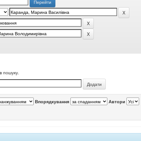
в пошуку.
Впорядкування
Автори