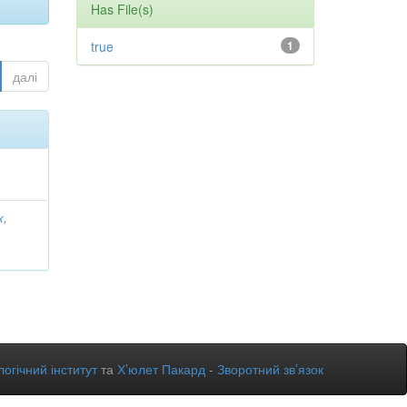
Has File(s)
true
1
далі
к,
огічний інститут
та
Х’юлет Пакард
-
Зворотний зв’язок