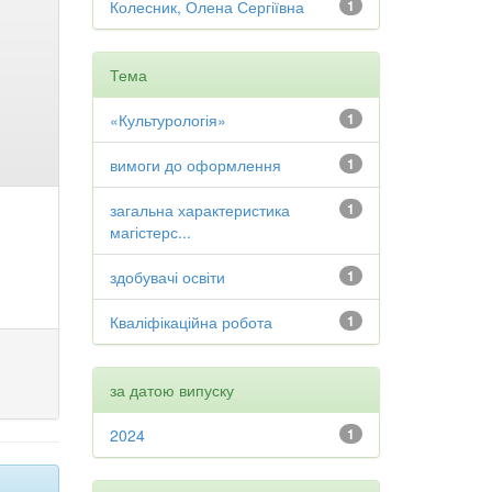
Колесник, Олена Сергіївна
1
Тема
«Культурологія»
1
вимоги до оформлення
1
загальна характеристика
1
магістерс...
здобувачі освіти
1
Кваліфікаційна робота
1
за датою випуску
2024
1