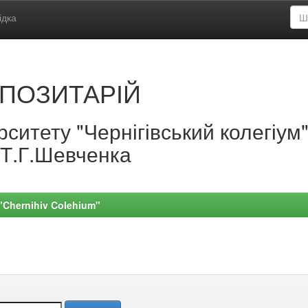
ідка
ПОЗИТАРІЙ
ситету "Чернігівський колегіум
.Т.Г.Шевченка
 "Chernihiv Colehium"