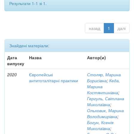
Результати 1-1 зі 1.
назад
1
далі
Знайдені матеріали:
Дата
Назва
Автор(и)
випуску
2020
Європейські
Столяр, Марина
антитоталітарні практики
Борисівна
;
Кеда,
Марина
Костянтинівна
;
Гергуль, Світлана
Миколаївна
;
Ольховик, Марина
Володимирівна
;
Богун, Ксенія
Миколаївна
;