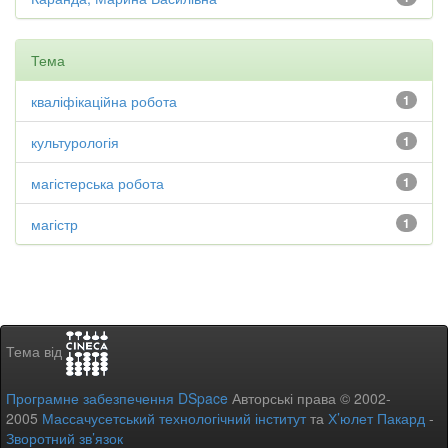
Тема
кваліфікаційна робота
1
культурологія
1
магістерська робота
1
магістр
1
Тема від
Програмне забезпечення DSpace
Авторські права © 2002-
2005
Массачусетський технологічний інститут
та
Х’юлет Пакард
-
Зворотний зв’язок