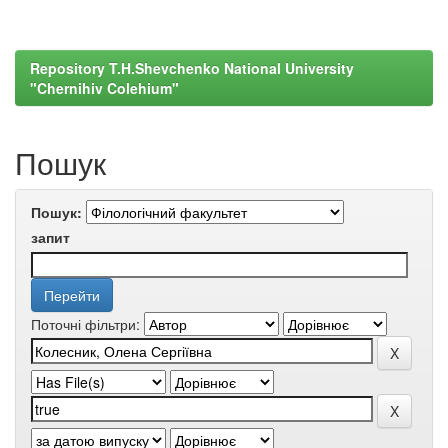
Repository T.H.Shevchenko National University
"Chernihiv Colehium"
Пошук
Пошук:
запит
Поточні фільтри: