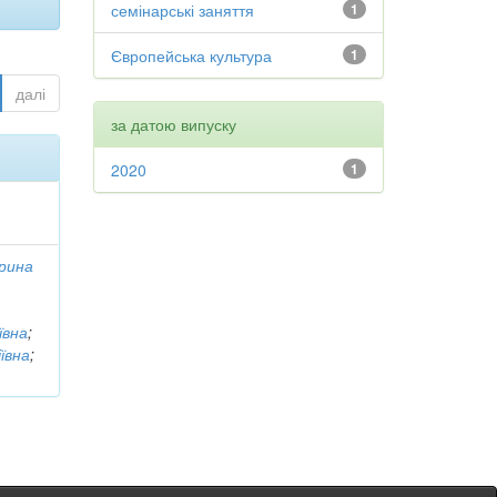
семінарські заняття
1
Європейська культура
1
далі
за датою випуску
2020
1
рина
ївна
;
ївна
;