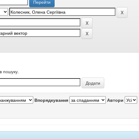
в пошуку.
Впорядкування
Автори