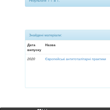
Результати 1-1 зі 1.
Знайдені матеріали:
Дата
Назва
випуску
2020
Європейські антитоталітарні практики