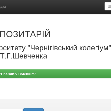
ідка
ПОЗИТАРІЙ
ситету "Чернігівський колегіум
.Т.Г.Шевченка
 "Chernihiv Colehium"