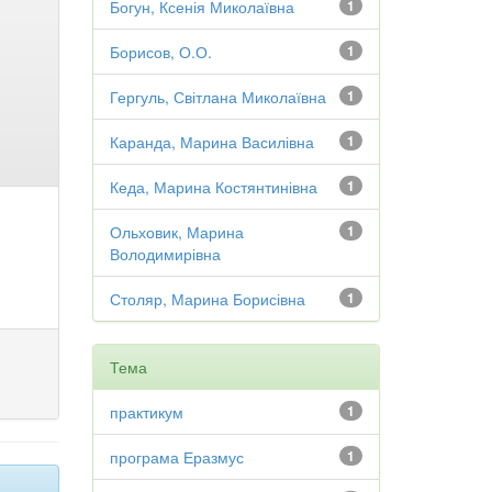
Богун, Ксенія Миколаївна
1
Борисов, О.О.
1
Гергуль, Світлана Миколаївна
1
Каранда, Марина Василівна
1
Кеда, Марина Костянтинівна
1
Ольховик, Марина
1
Володимирівна
Столяр, Марина Борисівна
1
Тема
практикум
1
програма Еразмус
1