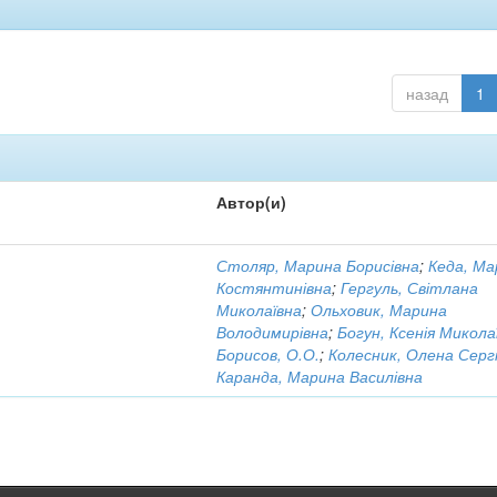
назад
1
Автор(и)
Столяр, Марина Борисівна
;
Кеда, Ма
Костянтинівна
;
Гергуль, Світлана
Миколаївна
;
Ольховик, Марина
Володимирівна
;
Богун, Ксенія Микола
Борисов, О.О.
;
Колесник, Олена Сергі
Каранда, Марина Василівна