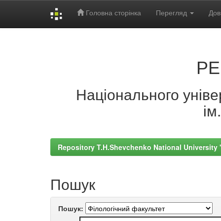
Головна сторінка
Перегляд
Дов
Skip
navigation
РЕ
Національного універ
ім
Repository T.H.Shevchenko National University
Пошук
Пошук: