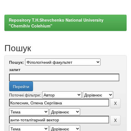
Repository T.H.Shevchenko National University
"Chernihiv Colehium"
Пошук
Пошук:
запит
Поточні фільтри: