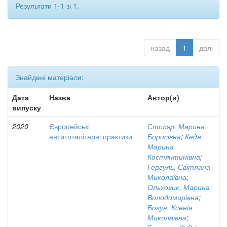
Результати 1-1 зі 1.
назад
1
далі
Знайдені матеріали:
Дата
Назва
Автор(и)
випуску
2020
Європейські
Столяр, Марина
антитоталітарні практики
Борисівна
;
Кеда,
Марина
Костянтинівна
;
Гергуль, Світлана
Миколаївна
;
Ольховик, Марина
Володимирівна
;
Богун, Ксенія
Миколаївна
;