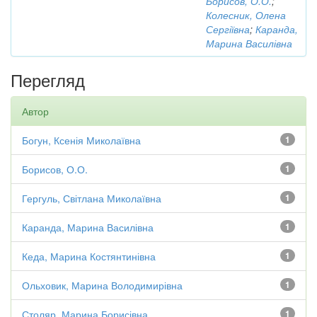
Борисов, О.О.
;
Колесник, Олена
Сергіївна
;
Каранда,
Марина Василівна
Перегляд
Автор
Богун, Ксенія Миколаївна
1
Борисов, О.О.
1
Гергуль, Світлана Миколаївна
1
Каранда, Марина Василівна
1
Кеда, Марина Костянтинівна
1
Ольховик, Марина Володимирівна
1
Столяр, Марина Борисівна
1