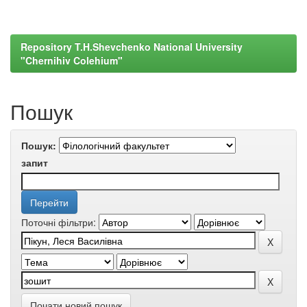
Repository T.H.Shevchenko National University
"Chernihiv Colehium"
Пошук
Пошук:
запит
Поточні фільтри:
Почати новий пошук