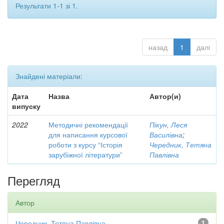
Результати 1-1 зі 1.
назад
1
далі
Знайдені матеріали:
Дата
Назва
Автор(и)
випуску
2022
Методичні рекомендації
Пікун, Леся
для написання курсової
Василівна
;
роботи з курсу “Історія
Чередник, Тетяна
зарубіжної літератури”
Павлівна
Перегляд
Автор
Чередник, Тетяна Павлівна
1