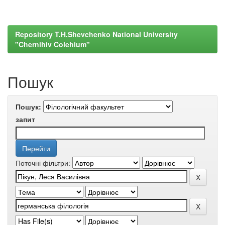
Repository T.H.Shevchenko National University
"Chernihiv Colehium"
Пошук
Пошук:
запит
Поточні фільтри: