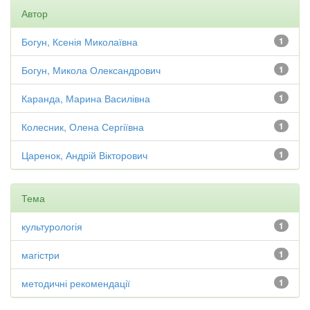
Автор
Богун, Ксенія Миколаївна
1
Богун, Микола Олександрович
1
Каранда, Марина Василівна
1
Колесник, Олена Сергіївна
1
Царенок, Андрій Вікторович
1
Тема
культурологія
1
магістри
1
методичні рекомендації
1