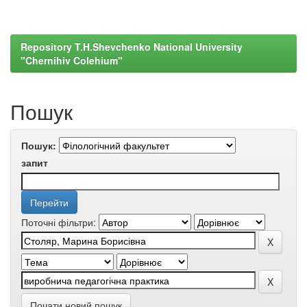
Repository T.H.Shevchenko National University
"Chernihiv Colehium"
Пошук
Пошук:
запит
Поточні фільтри:
Почати новий пошук