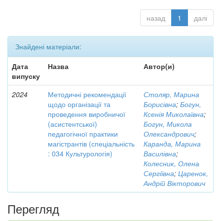
назад
1
далі
Знайдені матеріали:
Дата
Назва
Автор(и)
випуску
2024
Методичні рекомендації
Столяр, Марина
щодо організації та
Борисівна
;
Богун,
проведення виробничої
Ксенія Миколаївна
;
(асистентської)
Богун, Микола
педагогічної практики
Олександрович
;
магістрантів (спеціальність
Каранда, Марина
: 034 Культурологія)
Василівна
;
Колесник, Олена
Сергіївна
;
Царенок,
Андрій Вікторович
Перегляд