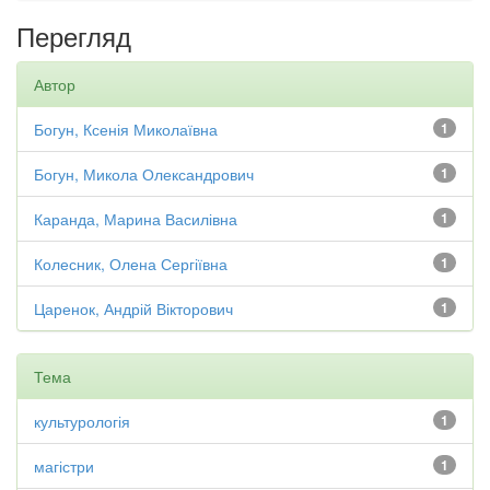
Перегляд
Автор
Богун, Ксенія Миколаївна
1
Богун, Микола Олександрович
1
Каранда, Марина Василівна
1
Колесник, Олена Сергіївна
1
Царенок, Андрій Вікторович
1
Тема
культурологія
1
магістри
1