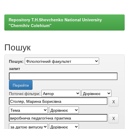
Repository T.H.Shevchenko National University
"Chernihiv Colehium"
Пошук
Пошук:
запит
Поточні фільтри: