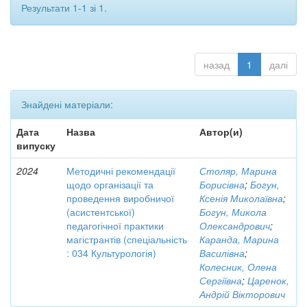
Результати 1-1 зі 1.
назад
1
далі
Знайдені матеріали:
Дата
Назва
Автор(и)
випуску
2024
Методичні рекомендації
Столяр, Марина
щодо організації та
Борисівна
;
Богун,
проведення виробничої
Ксенія Миколаївна
;
(асистентської)
Богун, Микола
педагогічної практики
Олександрович
;
магістрантів (спеціальність
Каранда, Марина
: 034 Культурологія)
Василівна
;
Колесник, Олена
Сергіївна
;
Царенок,
Андрій Вікторович