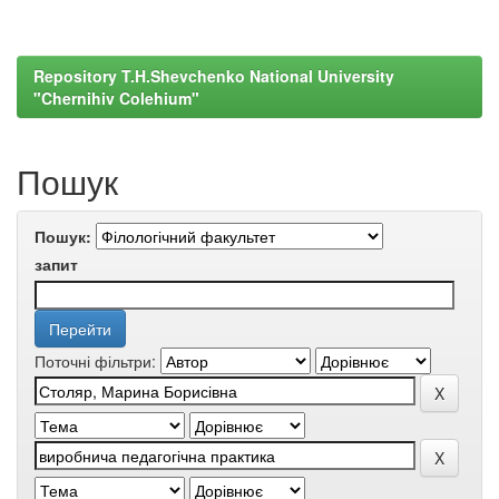
Repository T.H.Shevchenko National University
"Chernihiv Colehium"
Пошук
Пошук:
запит
Поточні фільтри: