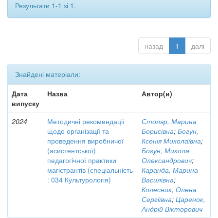
Результати 1-1 зі 1.
назад
1
далі
Знайдені матеріали:
Дата
Назва
Автор(и)
випуску
2024
Методичні рекомендації
Столяр, Марина
щодо організації та
Борисівна
;
Богун,
проведення виробничої
Ксенія Миколаївна
;
(асистентської)
Богун, Микола
педагогічної практики
Олександрович
;
магістрантів (спеціальність
Каранда, Марина
: 034 Культурологія)
Василівна
;
Колесник, Олена
Сергіївна
;
Царенок,
Андрій Вікторович