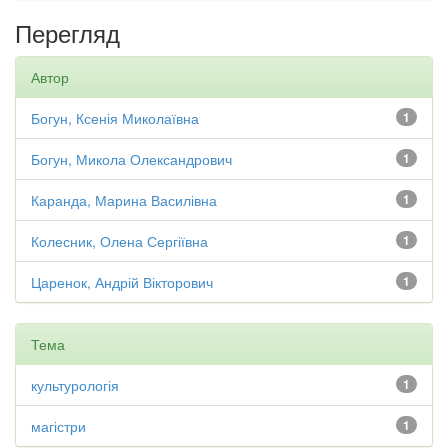
Перегляд
Автор
Богун, Ксенія Миколаївна
1
Богун, Микола Олександрович
1
Каранда, Марина Василівна
1
Колесник, Олена Сергіївна
1
Царенок, Андрій Вікторович
1
Тема
культурологія
1
магістри
1