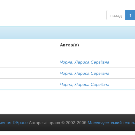
назад
1
Автор(и)
Чорна, Лариса Сергіївна
Чорна, Лариса Сергіївна
Чорна, Лариса Сергіївна
ечення DSpace
Авторські права © 2002-2005
Массачусетський технол