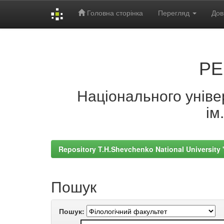
Головна сторінка
Перегляд
Дов
Skip
navigation
РЕ
Національного універ
ім
Repository T.H.Shevchenko National University
Пошук
Пошук: