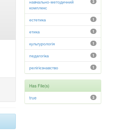
навчально-методичний
3
комплекс
естетика
1
етика
1
культурологія
1
педагогіка
1
релігієзнавство
1
Has File(s)
true
3