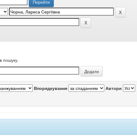
в пошуку.
Впорядкування
Автори