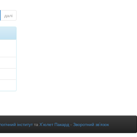
далі
огічний інститут
та
Х’юлет Пакард
-
Зворотний зв’язок