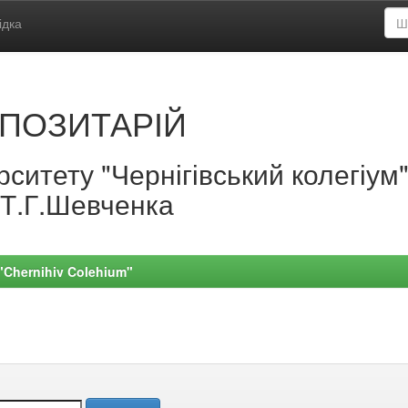
ідка
ПОЗИТАРІЙ
ситету "Чернігівський колегіум
.Т.Г.Шевченка
 "Chernihiv Colehium"