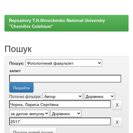
Repository T.H.Shevchenko National University
"Chernihiv Colehium"
Пошук
Пошук:
запит
Поточні фільтри:
Почати новий пошук