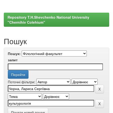
Repository T.H.Shevchenko National University
"Chernihiv Colehium"
Пошук
Пошук:
запит
Поточні фільтри:
Почати новий пошук