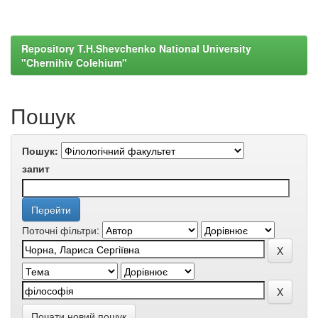
Repository T.H.Shevchenko National University
"Chernihiv Colehium"
Пошук
Пошук:
запит
Поточні фільтри:
Почати новий пошук