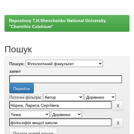
Repository T.H.Shevchenko National University
"Chernihiv Colehium"
Пошук
Пошук:
запит
Поточні фільтри:
Почати новий пошук