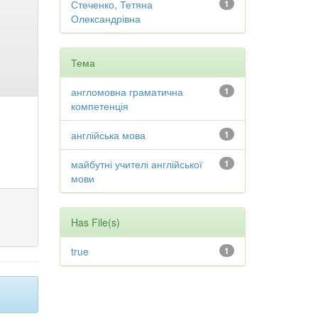
Стеченко, Тетяна
1
Олександрівна
Тема
англомовна граматична
1
компетенція
англійська мова
1
майбутні учителі англійської
1
мови
Has File(s)
true
1