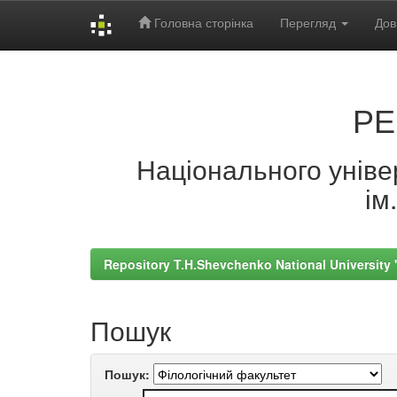
Головна сторінка
Перегляд
Дов
Skip
navigation
РЕ
Національного універ
ім
Repository T.H.Shevchenko National University
Пошук
Пошук: