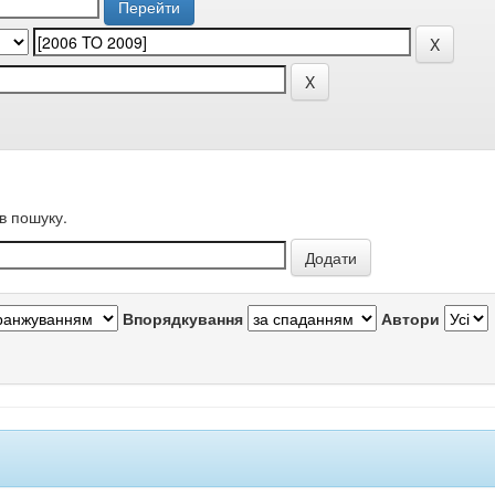
в пошуку.
Впорядкування
Автори