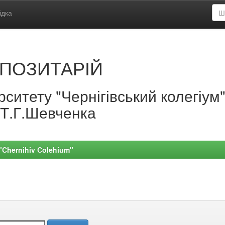
ідка
ПОЗИТАРІЙ
ситету "Чернігівський колегіум
.Т.Г.Шевченка
 "Chernihiv Colehium"