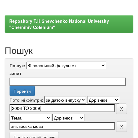
Repository T.H.Shevchenko National University
"Chernihiv Colehium"
Пошук
Пошук:
запит
Поточні фільтри:
Почати новий пошук