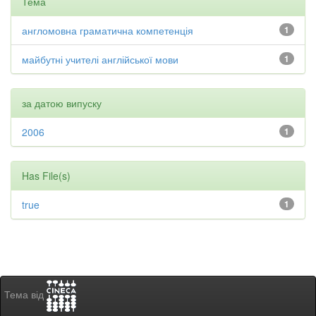
Тема
англомовна граматична компетенція
1
майбутні учителі англійської мови
1
за датою випуску
2006
1
Has File(s)
true
1
Тема від