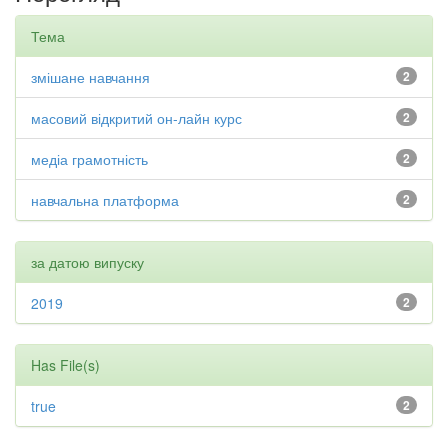
Тема
змішане навчання
2
масовий відкритий он-лайн курс
2
медіа грамотність
2
навчальна платформа
2
за датою випуску
2019
2
Has File(s)
true
2