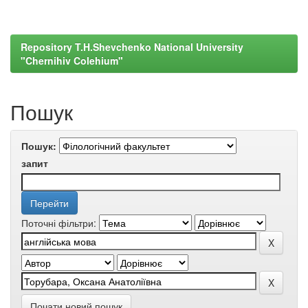
Repository T.H.Shevchenko National University
"Chernihiv Colehium"
Пошук
Пошук:
запит
Поточні фільтри:
Почати новий пошук