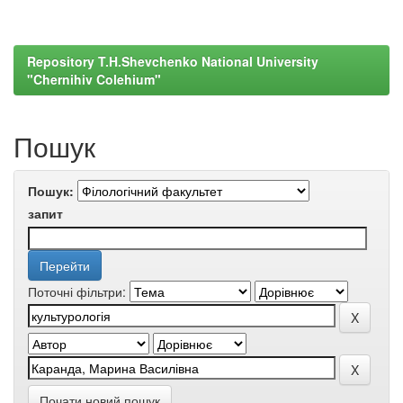
Repository T.H.Shevchenko National University
"Chernihiv Colehium"
Пошук
Пошук:
запит
Поточні фільтри:
Почати новий пошук