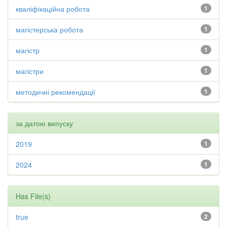
кваліфікаційна робота
1
магістерська робота
1
магістр
1
магістри
1
методичні рекомендації
1
за датою випуску
2019
1
2024
1
Has File(s)
true
2