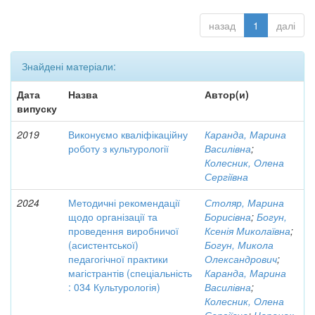
назад
1
далі
Знайдені матеріали:
Дата
Назва
Автор(и)
випуску
2019
Виконуємо кваліфікаційну
Каранда, Марина
роботу з культурології
Василівна
;
Колесник, Олена
Сергіївна
2024
Методичні рекомендації
Столяр, Марина
щодо організації та
Борисівна
;
Богун,
проведення виробничої
Ксенія Миколаївна
;
(асистентської)
Богун, Микола
педагогічної практики
Олександрович
;
магістрантів (спеціальність
Каранда, Марина
: 034 Культурологія)
Василівна
;
Колесник, Олена