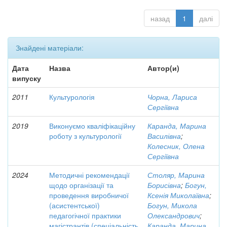
назад
1
далі
Знайдені матеріали:
Дата
Назва
Автор(и)
випуску
2011
Культурологія
Чорна, Лариса
Сергіївна
2019
Виконуємо кваліфікаційну
Каранда, Марина
роботу з культурології
Василівна
;
Колесник, Олена
Сергіївна
2024
Методичні рекомендації
Столяр, Марина
щодо організації та
Борисівна
;
Богун,
проведення виробничої
Ксенія Миколаївна
;
(асистентської)
Богун, Микола
педагогічної практики
Олександрович
;
магістрантів (спеціальність
Каранда, Марина