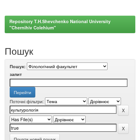
Repository T.H.Shevchenko National University
"Chernihiv Colehium"
Пошук
Пошук:
запит
Поточні фільтри:
Почати новий пошук