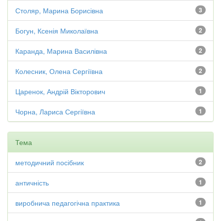
Столяр, Марина Борисівна
3
Богун, Ксенія Миколаївна
2
Каранда, Марина Василівна
2
Колесник, Олена Сергіївна
2
Царенок, Андрій Вікторович
1
Чорна, Лариса Сергіївна
1
Тема
методичний посібник
2
античність
1
виробнича педагогічна практика
1