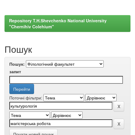
Repository T.H.Shevchenko National University
"Chernihiv Colehium"
Пошук
Пошук:
запит
Поточні фільтри:
Почати новий пошук