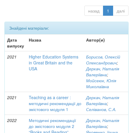
назад
1
далі
Знайдені матеріали:
Дата
Назва
Автор(и)
випуску
2021
Higher Education Systems
Борисов, Олексій
in Great Britain and the
Олександрович
;
USA
Деркач, Наталія
Валеріївна
;
Мойсеюк, Юлія
Миколаївна
2021
Teaching as a career :
Деркач, Наталія
методичні рекомендації до
Валеріївна
;
змістового модуля 1
Селіванов, С.А.
2022
Методичні рекомендації
Деркач, Наталія
до змістового модуля 2
Валеріївна
;
“Books and Reading”
Яковенко, Ірина