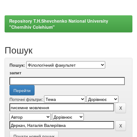
Repository T.H.Shevchenko National University
"Chernihiv Colehium"
Пошук
Пошук:
запит
Поточні фільтри:
Почати новий пошук