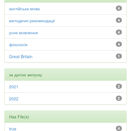
англійська мова
4
методичні рекомендації
4
усне мовлення
4
філологія
4
Great Britain
1
за датою випуску
2021
2
2022
2
Has File(s)
true
4