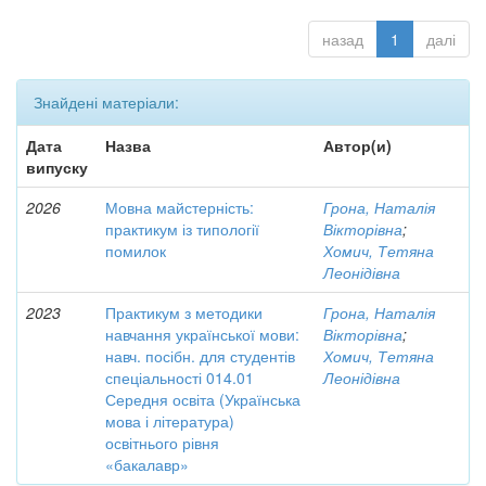
назад
1
далі
Знайдені матеріали:
Дата
Назва
Автор(и)
випуску
2026
Мовна майстерність:
Грона, Наталія
практикум із типології
Вікторівна
;
помилок
Хомич, Тетяна
Леонідівна
2023
Практикум з методики
Грона, Наталія
навчання української мови:
Вікторівна
;
навч. посібн. для студентів
Хомич, Тетяна
спеціальності 014.01
Леонідівна
Середня освіта (Українська
мова і література)
освітнього рівня
«бакалавр»