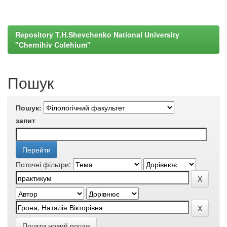
Repository T.H.Shevchenko National University
"Chernihiv Colehium"
Пошук
Пошук:
запит
Поточні фільтри:
Почати новий пошук