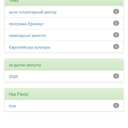
Тема
анти-тоталітарний вектор
1
програма Еразмус
1
семінарські заняття
1
Європейська культура
1
за датою випуску
2020
1
Has File(s)
true
1