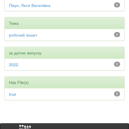
Пікун, Леся Василівна
1
Тема
робочий зошит
1
за датою випуску
2022
1
Has File(s)
true
1