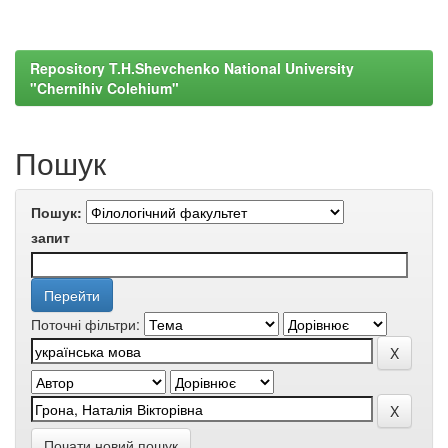
Repository T.H.Shevchenko National University
"Chernihiv Colehium"
Пошук
Пошук:
запит
Поточні фільтри:
Почати новий пошук