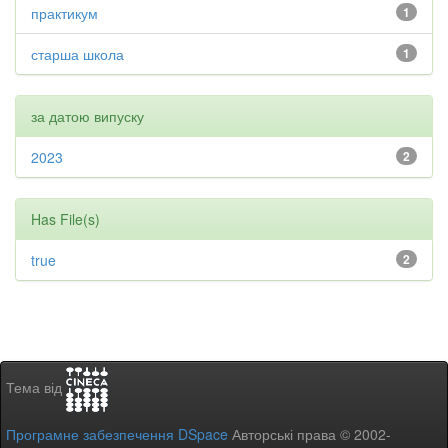
практикум
1
старша школа
1
за датою випуску
2023
2
Has File(s)
true
2
Тема від
Програмне забезпечення DSpace
Авторські права © 2002-