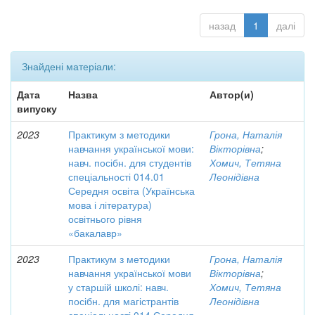
назад
1
далі
Знайдені матеріали:
Дата
Назва
Автор(и)
випуску
2023
Практикум з методики
Грона, Наталія
навчання української мови:
Вікторівна
;
навч. посібн. для студентів
Хомич, Тетяна
спеціальності 014.01
Леонідівна
Середня освіта (Українська
мова і література)
освітнього рівня
«бакалавр»
2023
Практикум з методики
Грона, Наталія
навчання української мови
Вікторівна
;
у старшій школі: навч.
Хомич, Тетяна
посібн. для магістрантів
Леонідівна