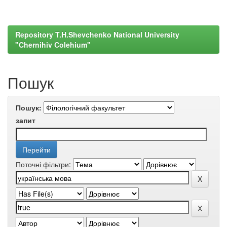
Repository T.H.Shevchenko National University
"Chernihiv Colehium"
Пошук
Пошук:
запит
Поточні фільтри: