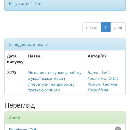
Результати 1-1 зі 1.
назад
1
далі
Знайдені матеріали:
Дата
Назва
Автор(и)
випуску
2023
Як написати курсову роботу
Баран, І.М.
;
з української мови і
Гордієнко, О.Є.
;
літератури: на допомогу
Хомич, Тетяна
третьокурсникам
Леонідівна
Перегляд
Автор
Гордієнко, О.Є.
1