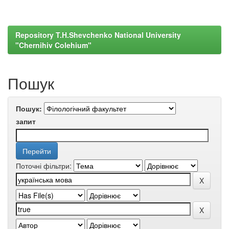
Repository T.H.Shevchenko National University
"Chernihiv Colehium"
Пошук
Пошук:
запит
Поточні фільтри: