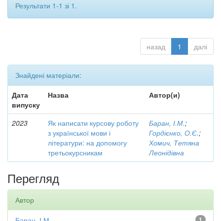
Результати 1-1 зі 1.
назад
1
далі
Знайдені матеріали:
Дата
Назва
Автор(и)
випуску
2023
Як написати курсову роботу
Баран, І.М.
;
з української мови і
Гордієнко, О.Є.
;
літератури: на допомогу
Хомич, Тетяна
третьокурсникам
Леонідівна
Перегляд
Автор
Баран, І.М.
1