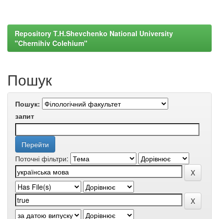
Repository T.H.Shevchenko National University
"Chernihiv Colehium"
Пошук
Пошук:
запит
Поточні фільтри: