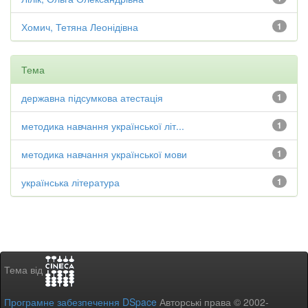
Хомич, Тетяна Леонідівна
1
Тема
державна підсумкова атестація
1
методика навчання української літ...
1
методика навчання української мови
1
українська література
1
Тема від
Програмне забезпечення DSpace
Авторські права © 2002-