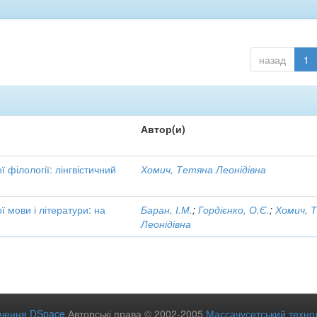
назад
1
Автор(и)
 філології: лінгвістичний
Хомич, Тетяна Леонідівна
ї мови і літератури: на
Баран, І.М.
;
Гордієнко, О.Є.
;
Хомич, 
Леонідівна
ечення DSpace
Авторські права © 2002-2005
Массачусетський технол