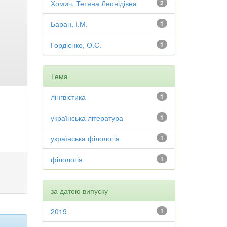
Хомич, Тетяна Леонідівна
2
Баран, І.М.
1
Гордієнко, О.Є.
1
Тема
лінгвістика
1
українська література
1
українська філологія
1
філологія
1
за датою випуску
2019
1