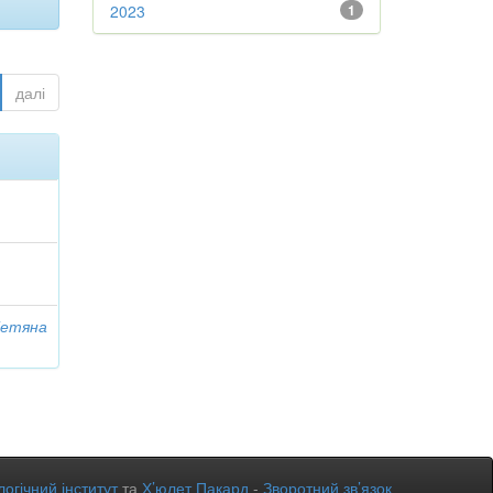
2023
1
далі
Тетяна
огічний інститут
та
Х’юлет Пакард
-
Зворотний зв’язок