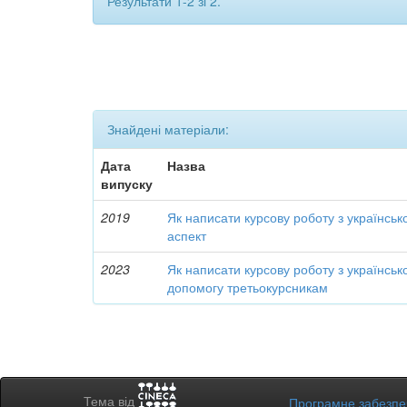
Результати 1-2 зі 2.
Знайдені матеріали:
Дата
Назва
випуску
2019
Як написати курсову роботу з української
аспект
2023
Як написати курсову роботу з українсько
допомогу третьокурсникам
Тема від
Програмне забезп