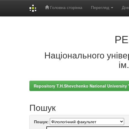
Головна сторінка
Перегляд
Дов
Skip
navigation
РЕ
Національного універ
ім
Repository T.H.Shevchenko National University
Пошук
Пошук: