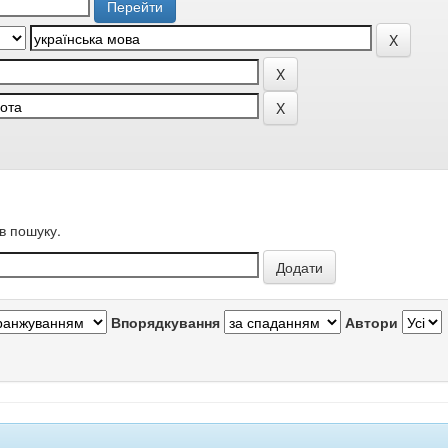
в пошуку.
Впорядкування
Автори