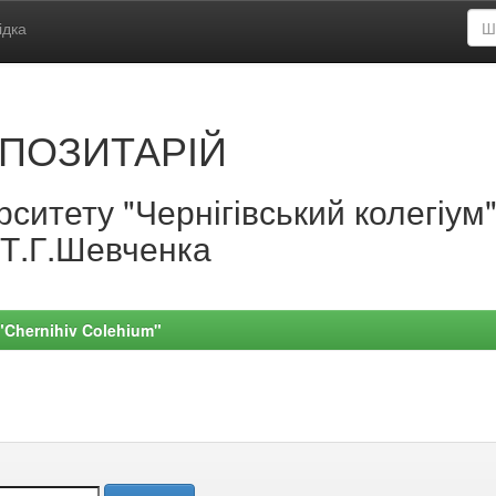
ідка
ПОЗИТАРІЙ
ситету "Чернігівський колегіум
.Т.Г.Шевченка
 "Chernihiv Colehium"