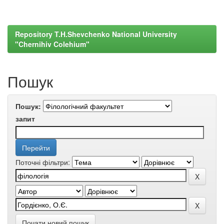
Repository T.H.Shevchenko National University
"Chernihiv Colehium"
Пошук
Пошук:
запит
Поточні фільтри:
Почати новий пошук