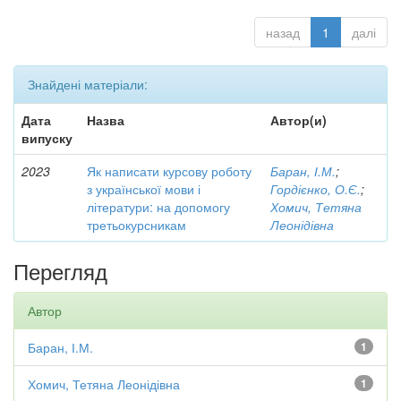
назад
1
далі
Знайдені матеріали:
Дата
Назва
Автор(и)
випуску
2023
Як написати курсову роботу
Баран, І.М.
;
з української мови і
Гордієнко, О.Є.
;
літератури: на допомогу
Хомич, Тетяна
третьокурсникам
Леонідівна
Перегляд
Автор
Баран, І.М.
1
Хомич, Тетяна Леонідівна
1