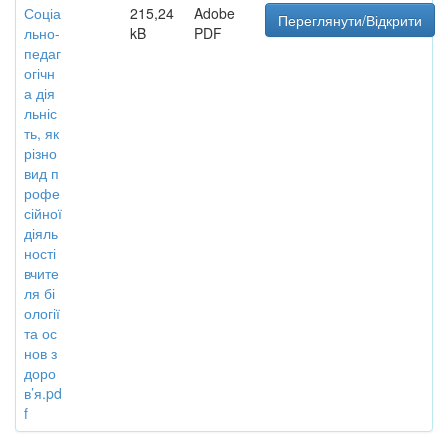
Соціа
215,24
Adobe
Переглянути/Відкрити
льно-
kB
PDF
педаг
огічн
а дія
льніс
ть, як
різно
вид п
рофе
сійної
діяль
ності
вчите
ля бі
ології
та ос
нов з
доро
в’я.pd
f