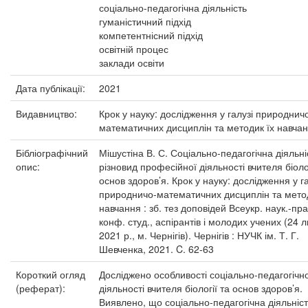
соціально-педагогічна діяльність
гуманістичний підхід
компетентнісний підхід
освітній процес
заклади освіти
Дата публікації:
2021
Видавництво:
Крок у науку: дослідження у галузі природнич
математичних дисциплін та методик їх навча
Бібліографічний
Мішустіна В. С. Соціально-педагогічна діяльні
опис:
різновид професійної діяльності вчителя біолог
основ здоров’я. Крок у науку: дослідження у га
природничо-математичних дисциплін та метод
навчання : зб. тез доповідей Всеукр. наук.-пра
конф. студ., аспірантів і молодих учених (24 л
2021 р., м. Чернігів). Чернігів : НУЧК ім. Т. Г.
Шевченка, 2021. C. 62-63
Короткий огляд
Досліджено особливості соціально-педагогічн
(реферат):
діяльності вчителя біології та основ здоров’я.
Виявлено, що соціально-педагогічна діяльніст