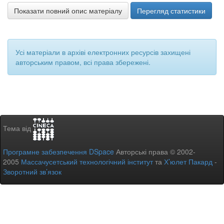
Показати повний опис матеріалу
Перегляд статистики
Усі матеріали в архіві електронних ресурсів захищені
авторським правом, всі права збережені.
Тема від
Програмне забезпечення DSpace
Авторські права © 2002-
2005
Массачусетський технологічний інститут
та
Х’юлет Пакард
-
Зворотний зв’язок