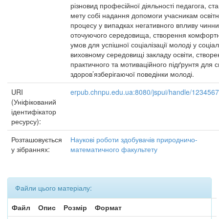
різновид професійної діяльності педагога, ста
мету собі надання допомоги учасникам освітн
процесу у випадках негативного впливу чинни
оточуючого середовища, створення комфорт
умов для успішної соціалізації молоді у соціа
виховному середовищі закладу освіти, створе
практичного та мотиваційного підґрунтя для с
здоров’язберігаючої поведінки молоді.
URI
erpub.chnpu.edu.ua:8080/jspui/handle/123456
(Уніфікований
ідентифікатор
ресурсу):
Розташовується
Наукові роботи здобувачів природничо-
у зібраннях:
математичного факультету
Файли цього матеріалу:
Файл
Опис
Розмір
Формат