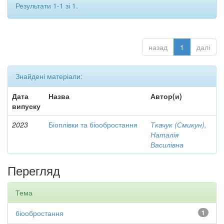
Результати 1-1 зі 1.
назад
1
далі
Знайдені матеріали:
Дата
Назва
Автор(и)
випуску
2023
Біоплівки та біообростання
Ткачук (Смикун),
Наталія
Василівна
Перегляд
Тема
біообростання
1