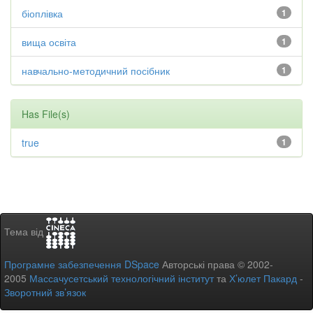
біоплівка
1
вища освіта
1
навчально-методичний посібник
1
Has File(s)
true
1
Тема від
Програмне забезпечення DSpace
Авторські права © 2002-
2005
Массачусетський технологічний інститут
та
Х’юлет Пакард
-
Зворотний зв’язок