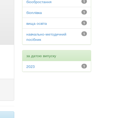
біообростання
1
біоплівка
1
вища освіта
1
навчально-методичний
1
посібник
за датою випуску
2023
1