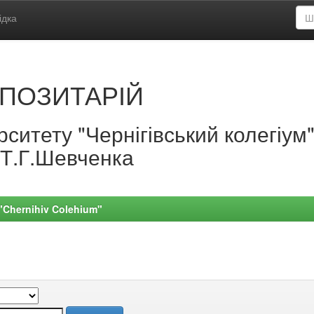
ідка
ПОЗИТАРІЙ
ситету "Чернігівський колегіум
.Т.Г.Шевченка
 "Chernihiv Colehium"