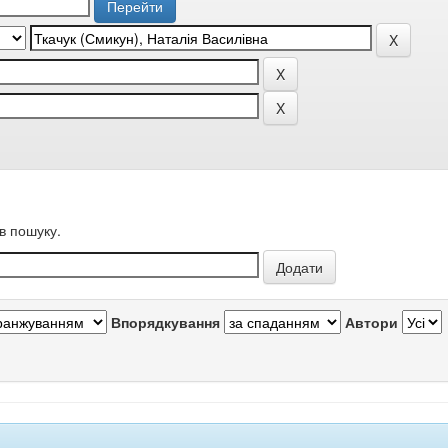
в пошуку.
Впорядкування
Автори