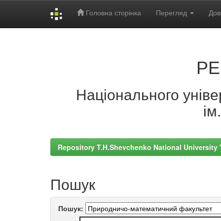
Головна сторінка
Перегляд
Дов
Skip
navigation
РЕ
Національного універ
ім
Repository T.H.Shevchenko National University
Пошук
Пошук: