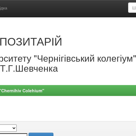
ідка
ПОЗИТАРІЙ
ситету "Чернігівський колегіум
.Т.Г.Шевченка
 "Chernihiv Colehium"