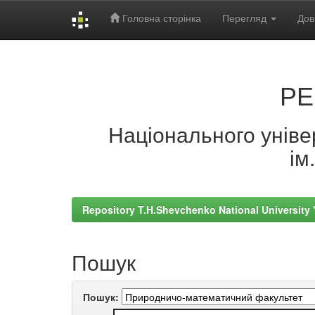
Головна сторінка
Перегляд
Дов
Skip
navigation
РЕ
Національного універ
ім
Repository T.H.Shevchenko National University
Пошук
Пошук: