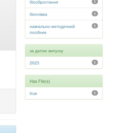
біообростання
1
біоплівка
1
навчально-методичний
1
посібник
за датою випуску
2023
1
Has File(s)
true
1