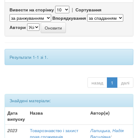
Вивести на сторінку
|
Сортування
Впорядкування
Автори
Результати 1-1 зі 1.
назад
1
далі
Знайдені матеріали:
Дата
Назва
Автор(и)
випуску
2023
Товарознавство і захист
Лапицька, Надія
прав споживачів
Василівна
;