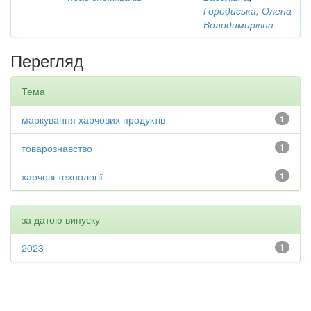
Городиська, Олена
Володимирівна
Перегляд
Тема
маркування харчових продуктів
1
товарознавство
1
харчові технології
1
за датою випуску
2023
1