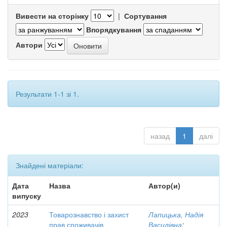
Вивести на сторінку
|
Сортування
Впорядкування
Автори
Результати 1-1 зі 1.
назад
1
далі
Знайдені матеріали:
Дата
Назва
Автор(и)
випуску
2023
Товарознавство і захист
Лапицька, Надія
прав споживачів
Василівна
;