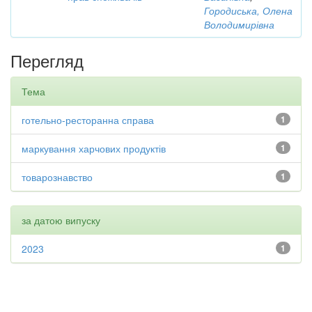
Городиська, Олена
Володимирівна
Перегляд
Тема
готельно-ресторанна справа
1
маркування харчових продуктів
1
товарознавство
1
за датою випуску
2023
1