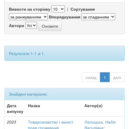
Вивести на сторінку
|
Сортування
Впорядкування
Автори
Результати 1-1 зі 1.
назад
1
далі
Знайдені матеріали:
Дата
Назва
Автор(и)
випуску
2023
Товарознавство і захист
Лапицька, Надія
прав споживачів
Василівна
;