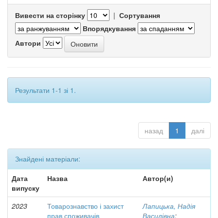
Вивести на сторінку
|
Сортування
Впорядкування
Автори
Результати 1-1 зі 1.
назад
1
далі
Знайдені матеріали:
Дата
Назва
Автор(и)
випуску
2023
Товарознавство і захист
Лапицька, Надія
прав споживачів
Василівна
;