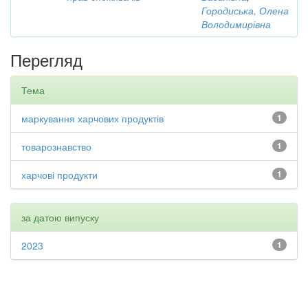
Городиська, Олена
Володимирівна
Перегляд
Тема
маркування харчових продуктів
1
товарознавство
1
харчові продукти
1
за датою випуску
2023
1