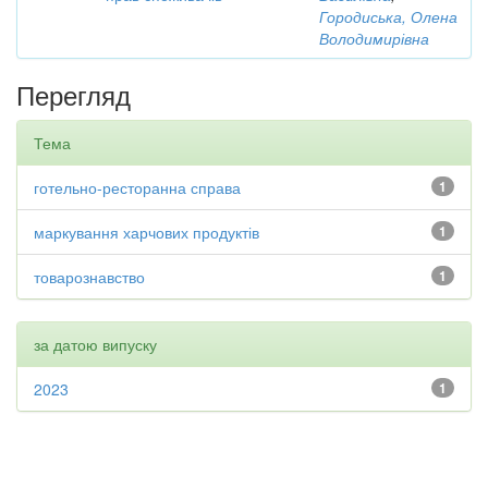
Городиська, Олена
Володимирівна
Перегляд
Тема
готельно-ресторанна справа
1
маркування харчових продуктів
1
товарознавство
1
за датою випуску
2023
1