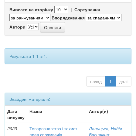
Вивести на сторінку
|
Сортування
Впорядкування
Автори
Результати 1-1 зі 1.
назад
1
далі
Знайдені матеріали:
Дата
Назва
Автор(и)
випуску
2023
Товарознавство і захист
Лапицька, Надія
прав споживачів
Василівна
;