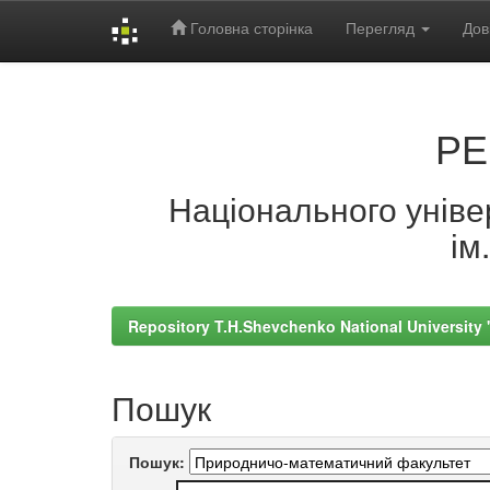
Головна сторінка
Перегляд
Дов
Skip
navigation
РЕ
Національного універ
ім
Repository T.H.Shevchenko National University
Пошук
Пошук: