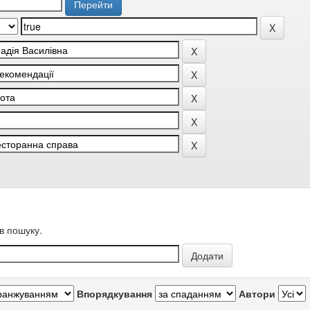
в пошуку.
Впорядкування
Автори