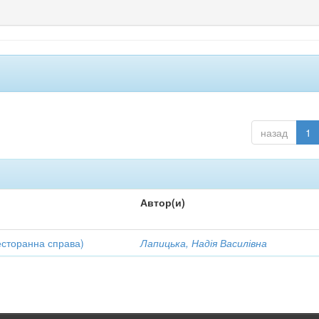
назад
1
Автор(и)
есторанна справа)
Лапицька, Надія Василівна