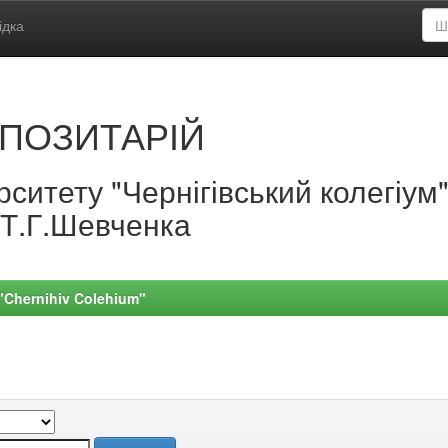
ідка
ПОЗИТАРІЙ
ситету "Чернігівський колегіум
.Т.Г.Шевченка
 "Chernihiv Colehium"