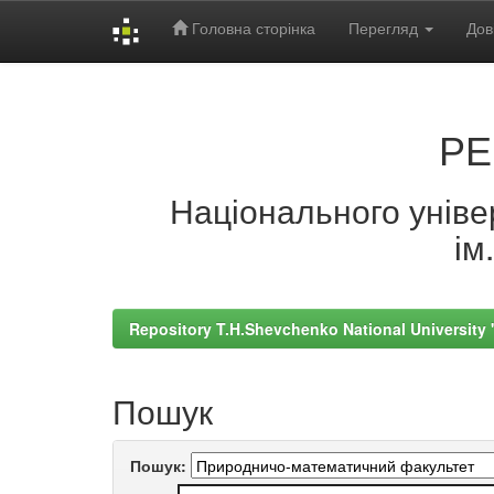
Головна сторінка
Перегляд
Дов
Skip
navigation
РЕ
Національного універ
ім
Repository T.H.Shevchenko National University
Пошук
Пошук: