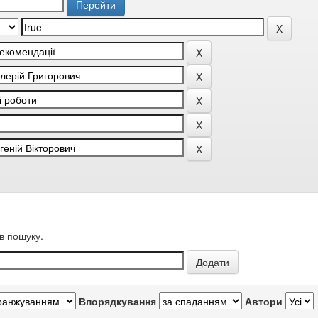
в пошуку.
Впорядкування
Автори