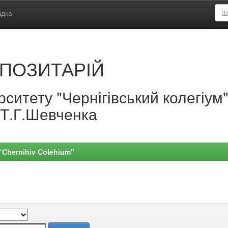
ідка
ПОЗИТАРІЙ
ситету "Чернігівський колегіум
.Т.Г.Шевченка
 "Chernihiv Colehium"