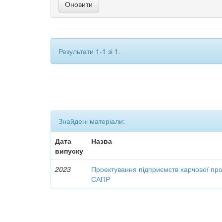
Результати 1-1 зі 1.
Знайдені матеріали:
Дата
Назва
випуску
2023
Проектування підприємств харчової пр
САПР