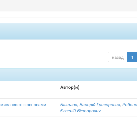
назад
1
Автор(и)
омисловості з основами
Бакалов, Валерій Григорович
;
Ребено
Євгеній Вікторович