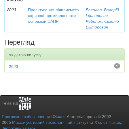
2023
Проектування підприємств
Бакалов, Валерій
харчової промисловості з
Григорович
;
основами САПР
Ребенок, Євгеній
Вікторович
Перегляд
за датою випуску
2023
1
Тема від
Програмне забезпечення DSpace
Авторські права © 2002-
2005
Массачусетський технологічний інститут
та
Х’юлет Пакард
-
Зворотний зв’язок