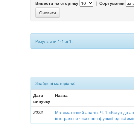
Вивести на сторінку
|
Сортування
Результати 1-1 зі 1.
Знайдені матеріали:
Дата
Назва
випуску
2023
Математичний аналіз. Ч. 1 «Вступ до а
інтегральне числення функції однієї змі