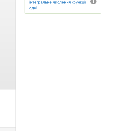
інтегральне числення функції
1
одні...