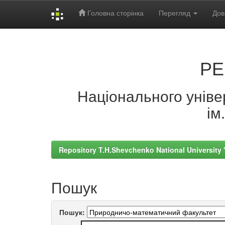
Головна сторінка
Перегляд
Дов
Skip
navigation
РЕ
Національного універ
ім
Repository T.H.Shevchenko National University
Пошук
Пошук: