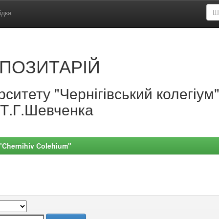
ідка
ПОЗИТАРІЙ
ситету "Чернігівський колегіум
.Т.Г.Шевченка
 "Chernihiv Colehium"