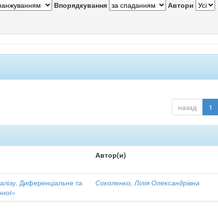
Впорядкування
Автори
назад
1
Автор(и)
налізу. Диференціальне та
Соколенко, Лілія Олександрівна
нної»