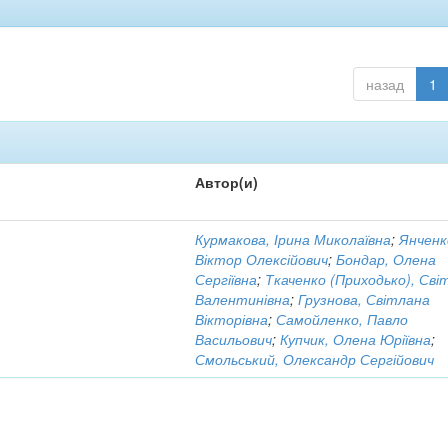
назад
1
Автор(и)
Курмакова, Ірина Миколаївна
;
Янченк
Віктор Олексійович
;
Бондар, Олена
Сергіївна
;
Ткаченко (Приходько), Сві
Валентинівна
;
Грузнова, Світлана
Вікторівна
;
Самойленко, Павло
Васильович
;
Купчик, Олена Юріївна
;
Смольський, Олександр Сергійович