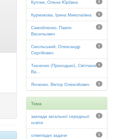
Купчик, Олена Юріївна
1
Курмакова, Ірина Миколаївна
1
Самойленко, Павло
1
Васильович
Смольський, Олександр
1
Сергійович
Ткаченко (Приходько), Світлана
1
Ва...
Янченко, Віктор Олексійович
1
Тема
заклади загальної середньої
1
освіти
олімпіадні задачи
1