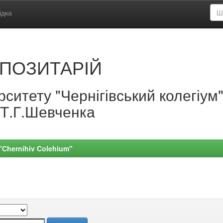
ідка
ПОЗИТАРІЙ
ситету "Чернігівський колегіум
.Т.Г.Шевченка
 "Chernihiv Colehium"