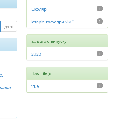
школярі
1
історія кафедри хімії
1
далі
за датою випуску
2023
1
Has File(s)
о,
true
1
тлана