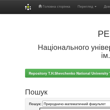
Головна сторінка
Перегляд
Дов
Skip
navigation
РЕ
Національного універ
ім
Repository T.H.Shevchenko National University
Пошук
Пошук: