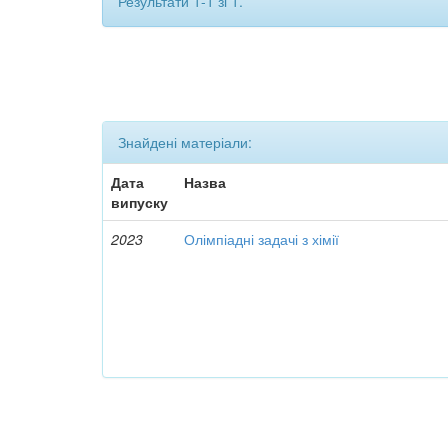
Результати 1-1 зі 1.
Знайдені матеріали:
Дата
Назва
випуску
2023
Олімпіадні задачі з хімії