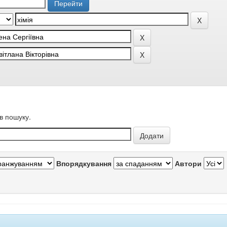
в пошуку.
Впорядкування
Автори