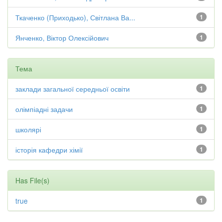
Ткаченко (Приходько), Світлана Ва...
1
Янченко, Віктор Олексійович
1
Тема
заклади загальної середньої освіти
1
олімпіадні задачи
1
школярі
1
історія кафедри хімії
1
Has File(s)
true
1