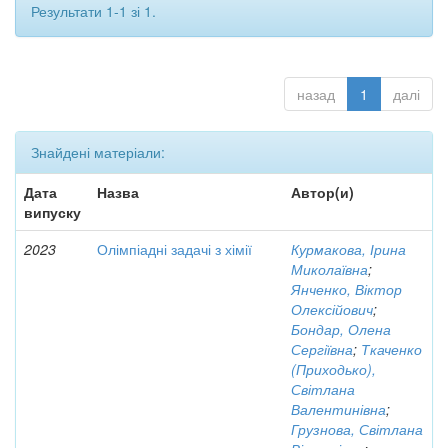
Результати 1-1 зі 1.
назад
1
далі
Знайдені матеріали:
Дата
Назва
Автор(и)
випуску
2023
Олімпіадні задачі з хімії
Курмакова, Ірина
Миколаївна
;
Янченко, Віктор
Олексійович
;
Бондар, Олена
Сергіївна
;
Ткаченко
(Приходько),
Світлана
Валентинівна
;
Грузнова, Світлана