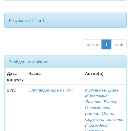
Результати 1-1 зі 1.
назад
1
далі
Знайдені матеріали:
Дата
Назва
Автор(и)
випуску
2023
Олімпіадні задачі з хімії
Курмакова, Ірина
Миколаївна
;
Янченко, Віктор
Олексійович
;
Бондар, Олена
Сергіївна
;
Ткаченко
(Приходько),
Світлана