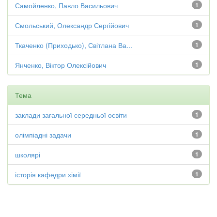
Самойленко, Павло Васильович
1
Смольський, Олександр Сергійович
1
Ткаченко (Приходько), Світлана Ва...
1
Янченко, Віктор Олексійович
1
Тема
заклади загальної середньої освіти
1
олімпіадні задачи
1
школярі
1
історія кафедри хімії
1